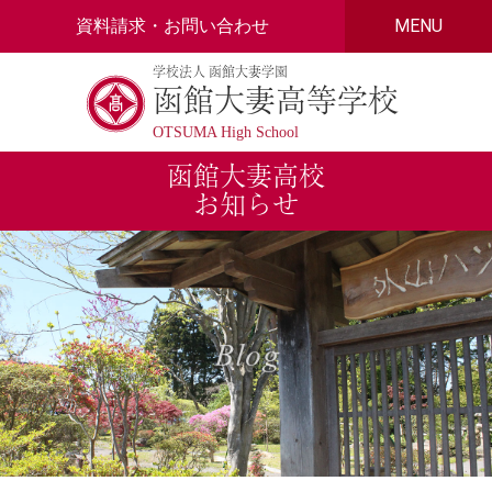
Skip
資料請求・お問い合わせ
MENU
to
content
学校法人 函館大妻学園
函館大妻高等学校
OTSUMA High School
函館大妻高校
お知らせ