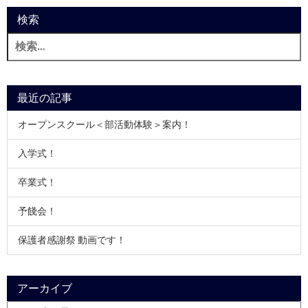
検索
検
索:
最近の記事
オープンスクール＜部活動体験＞案内！
入学式！
卒業式！
予餞会！
保護者感謝祭 動画です！
アーカイブ