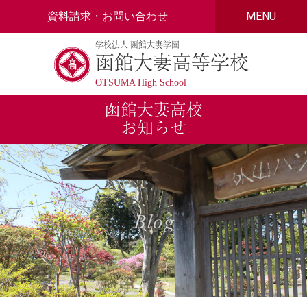
Skip
資料請求・お問い合わせ
MENU
to
content
学校法人 函館大妻学園
函館大妻高等学校
OTSUMA High School
函館大妻高校
お知らせ