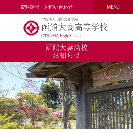
Skip
資料請求・お問い合わせ
MENU
to
content
学校法人 函館大妻学園
函館大妻高等学校
OTSUMA High School
函館大妻高校
お知らせ