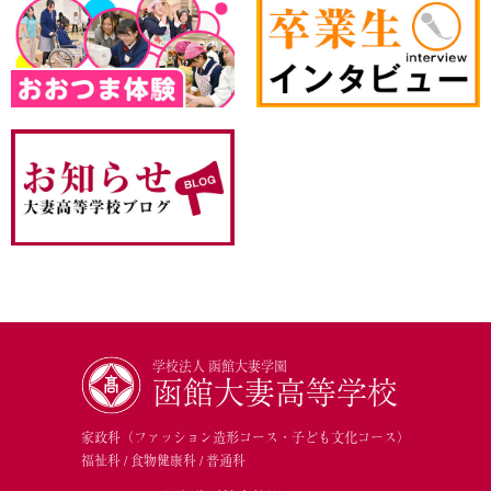
学校法人 函館大妻学園
函館大妻高等学校
家政科（ファッション造形コース・子ども文化コース）
福祉科 / 食物健康科 / 普通科