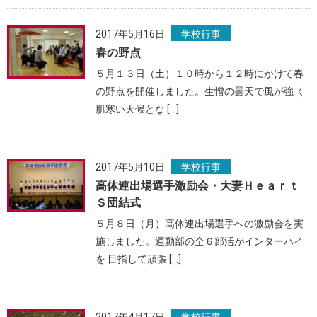
2017年5月16日
学校行事
春の野点
５月１３日（土）１０時から１２時にかけて春
の野点を開催しました。生憎の曇天で風が強 く
肌寒い天候とな […]
2017年5月10日
学校行事
高体連出場選手激励会・大妻Ｈｅａｒｔ
Ｓ団結式
５月８日（月）高体連出場選手への激励会を実
施しました。運動部の全６部活がインターハイ
を 目指して頑張 […]