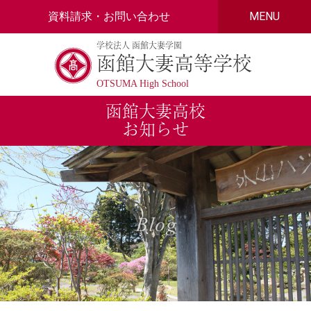
Skip
資料請求・お問い合わせ
MENU
to
content
学校法人 函館大妻学園
函館大妻高等学校
OTSUMA High School
函館大妻高校
お知らせ