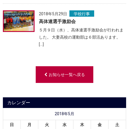
2018年5月29日
学校行事
高体連選手激励会
５月９日（水）、高体連選手激励会が行われま
した。 大妻高校の運動部は６部活あります。
[…]
お知らせ一覧へ戻る
カレンダー
2018年5月
日
月
火
水
木
金
土