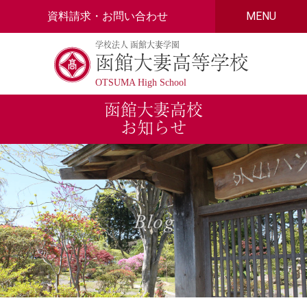
Skip
資料請求・お問い合わせ
MENU
to
content
学校法人 函館大妻学園
函館大妻高等学校
OTSUMA High School
函館大妻高校
お知らせ