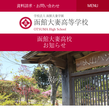
Skip
資料請求・お問い合わせ
MENU
to
content
学校法人 函館大妻学園
函館大妻高等学校
OTSUMA High School
函館大妻高校
お知らせ