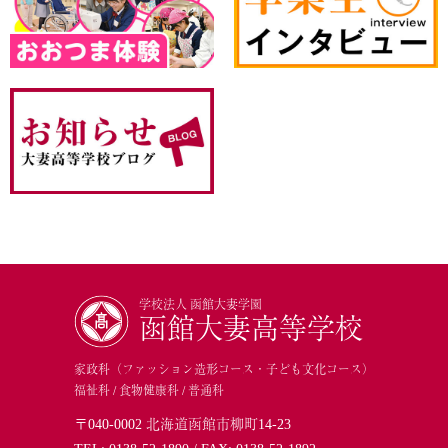
学校法人 函館大妻学園
函館大妻高等学校
家政科（ファッション造形コース・子ども文化コース）
福祉科 / 食物健康科 / 普通科
〒040-0002 北海道函館市柳町14-23